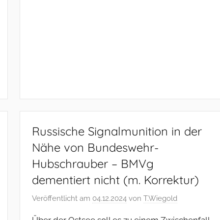
Russische Signalmunition in der
Nähe von Bundeswehr-
Hubschrauber – BMVg
dementiert nicht (m. Korrektur)
Veröffentlicht am
04.12.2024
von
T.Wiegold
Über der Ostsee soll es zu einem Zwischenfall