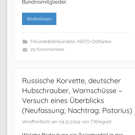
Bündnismitglieder.
Weiterlesen
Freunde&Verbündete
,
NATO-Ostflanke
29 Kommentare
Russische Korvette, deutscher
Hubschrauber, Warnschüsse –
Versuch eines Überblicks
(Neufassung; Nachtrag: Pistorius)
Veröffentlicht am
04.12.2024
von
T.Wiegold
Welche Bedeutung ein Zwischenfall in der