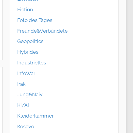
Fiction
Foto des Tages
Freunde&Verbündete
Geopolitics
Hybrides
Industrielles
InfoWar
Irak
Jung&Naiv
KI/AI
Kleiderkammer
Kosovo