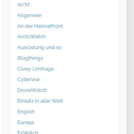
AI/KI
Allgemein
An der Heimatfront
ArcticWatch
Ausrüstung und so
Blogthings
Civey-Umfrage
Cyberwar
DroneWatch
Einsatz in aller Welt
English
Europa
ExWatch