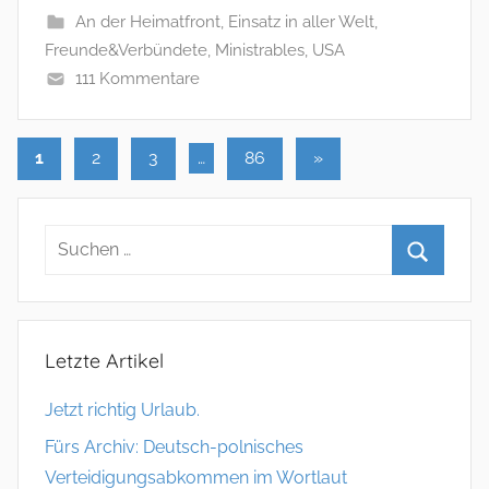
An der Heimatfront
,
Einsatz in aller Welt
,
Freunde&Verbündete
,
Ministrables
,
USA
111 Kommentare
1
2
3
…
86
Nächste
»
Seitennummerierung
Beiträge
der
Beiträge
Letzte Artikel
Jetzt richtig Urlaub.
Fürs Archiv: Deutsch-polnisches
Verteidigungsabkommen im Wortlaut