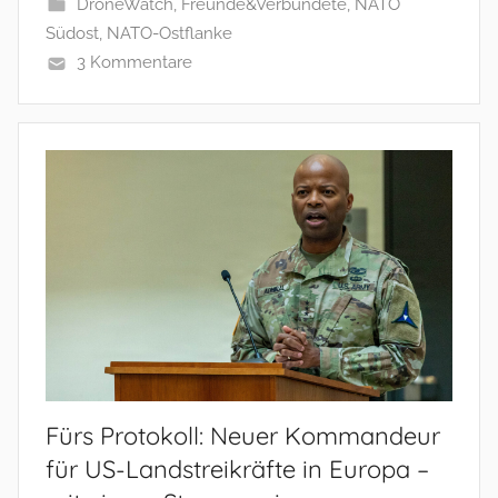
DroneWatch
,
Freunde&Verbündete
,
NATO
Südost
,
NATO-Ostflanke
3 Kommentare
Fürs Protokoll: Neuer Kommandeur
für US-Landstreikräfte in Europa –