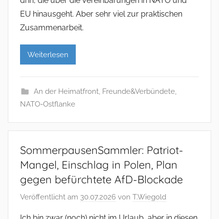
drin, die über die Vereinbarungen in NATO und
EU hinausgeht. Aber sehr viel zur praktischen
Zusammenarbeit.
Weiterlesen
An der Heimatfront
,
Freunde&Verbündete
,
NATO-Ostflanke
SommerpausenSammler: Patriot-
Mangel, Einschlag in Polen, Plan
gegen befürchtete AfD-Blockade
Veröffentlicht am
30.07.2026
von
T.Wiegold
Ich bin zwar (noch) nicht im Urlaub, aber in diesen