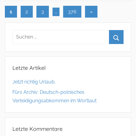
1
2
3
…
376
Nächste
»
Seitennummerierung
Beiträge
der
Beiträge
Letzte Artikel
Jetzt richtig Urlaub.
Fürs Archiv: Deutsch-polnisches
Verteidigungsabkommen im Wortlaut
Letzte Kommentare