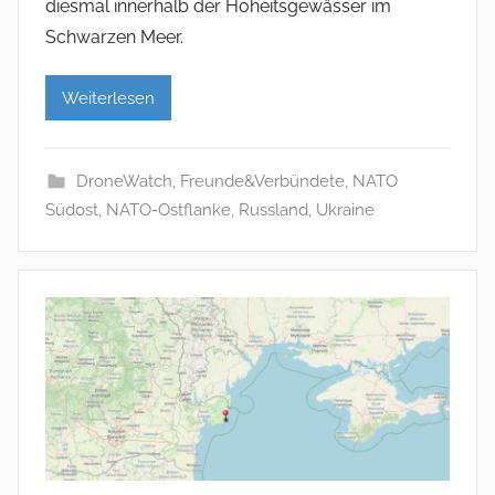
diesmal innerhalb der Hoheitsgewässer im
Schwarzen Meer.
Weiterlesen
DroneWatch
,
Freunde&Verbündete
,
NATO
Südost
,
NATO-Ostflanke
,
Russland
,
Ukraine