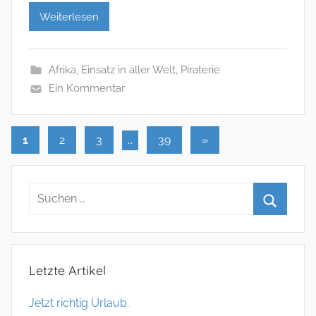
Weiterlesen
Afrika
,
Einsatz in aller Welt
,
Piraterie
Ein Kommentar
1
2
3
…
39
Nächste
»
Seitennummerierung
Beiträge
der
Beiträge
Letzte Artikel
Jetzt richtig Urlaub.