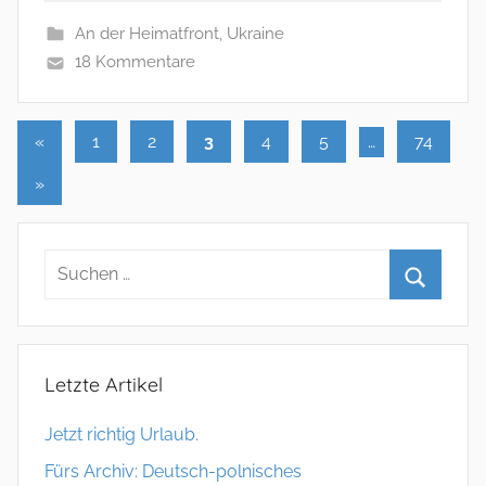
An der Heimatfront
,
Ukraine
18 Kommentare
«
Vorherige
1
2
3
4
5
…
74
Seitennummerierung
Beiträge
Nächste
»
der
Beiträge
Beiträge
Letzte Artikel
Jetzt richtig Urlaub.
Fürs Archiv: Deutsch-polnisches