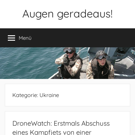
Zum
Augen geradeaus!
Inhalt
springen
Menü
Kategorie:
Ukraine
DroneWatch: Erstmals Abschuss
eines Kampfjets von einer