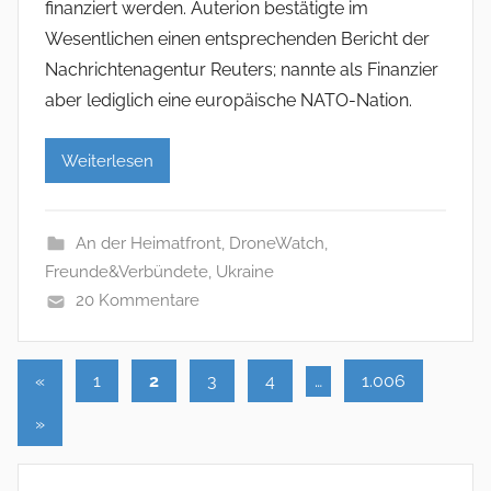
finanziert werden. Auterion bestätigte im
Wesentlichen einen entsprechenden Bericht der
Nachrichtenagentur Reuters; nannte als Finanzier
aber lediglich eine europäische NATO-Nation.
Weiterlesen
An der Heimatfront
,
DroneWatch
,
Freunde&Verbündete
,
Ukraine
20 Kommentare
«
Vorherige
1
2
3
4
…
1.006
Seitennummerierung
Beiträge
Nächste
»
der
Beiträge
Beiträge