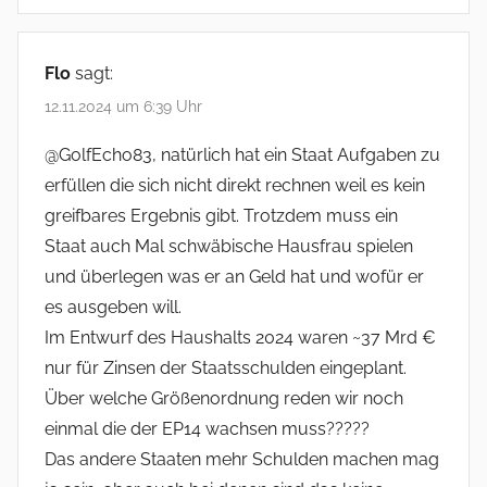
K
o
Flo
sagt:
m
12.11.2024 um 6:39 Uhr
m
@GolfEcho83, natürlich hat ein Staat Aufgaben zu
e
erfüllen die sich nicht direkt rechnen weil es kein
n
greifbares Ergebnis gibt. Trotzdem muss ein
t
Staat auch Mal schwäbische Hausfrau spielen
und überlegen was er an Geld hat und wofür er
a
es ausgeben will.
r
Im Entwurf des Haushalts 2024 waren ~37 Mrd €
n
nur für Zinsen der Staatsschulden eingeplant.
a
Über welche Größenordnung reden wir noch
einmal die der EP14 wachsen muss?????
v
Das andere Staaten mehr Schulden machen mag
i