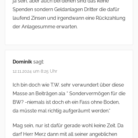
ja sein, aber auch bei denen sind das keine
g
Spenden sondern Geldanlagen Dritter die dafür
laufend Zinsen und irgendwann eine Rückzahlung
a
der Anlagesumme erwarten.
t
i
o
Dominik
sagt:
n
12.11.2024 um 8:25 Uhr
Ich bin doch wie T.W. sehr verwundert über diese
Masse an Beiträgen ala “ Sondervermögen für die
BW? -niemals ist doch eh ein Fass ohne Boden,
da müsste mal richtig aufgeräumt werden.“
Mag sein, nur ist dafür gerade wohl keine Zeit. Da
darf Herr Merz dann mit all seiner angeblichen