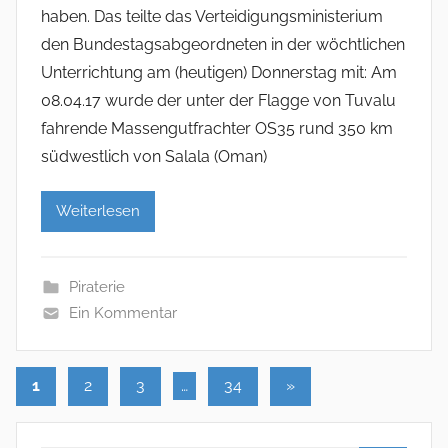
haben. Das teilte das Verteidigungsministerium
den Bundestagsabgeordneten in der wöchtlichen
Unterrichtung am (heutigen) Donnerstag mit: Am
08.04.17 wurde der unter der Flagge von Tuvalu
fahrende Massengutfrachter OS35 rund 350 km
südwestlich von Salala (Oman)
Weiterlesen
Piraterie
Ein Kommentar
1
2
3
…
34
Nächste
»
Seitennummerierung
Beiträge
der