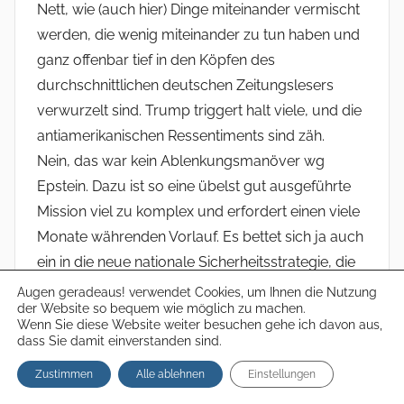
Nett, wie (auch hier) Dinge miteinander vermischt
werden, die wenig miteinander zu tun haben und
ganz offenbar tief in den Köpfen des
durchschnittlichen deutschen Zeitungslesers
verwurzelt sind. Trump triggert halt viele, und die
antiamerikanischen Ressentiments sind zäh.
Nein, das war kein Ablenkungsmanöver wg
Epstein. Dazu ist so eine übelst gut ausgeführte
Mission viel zu komplex und erfordert einen viele
Monate währenden Vorlauf. Es bettet sich ja auch
ein in die neue nationale Sicherheitsstrategie, die
viele bei uns nicht mögen (bin auch nicht sehr
Augen geradeaus! verwendet Cookies, um Ihnen die Nutzung
der Website so bequem wie möglich zu machen.
happy darüber), der man aber Konsistenz nicht
Wenn Sie diese Website weiter besuchen gehe ich davon aus,
absprechen kann. Der Raid gegen Maduro ist im
dass Sie damit einverstanden sind.
übrigen für Trump innenpolitisch sehr heikel, weil
Zustimmen
Alle ablehnen
Einstellungen
die MAGA-Bewegung explizit keine