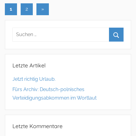
1
2
Nächste
»
Seitennummerierung
Beiträge
der
Beiträge
Letzte Artikel
Jetzt richtig Urlaub.
Fürs Archiv: Deutsch-polnisches
Verteidigungsabkommen im Wortlaut
Letzte Kommentare