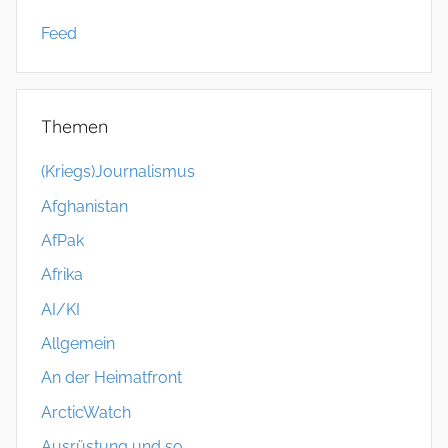
Feed
Themen
(Kriegs)Journalismus
Afghanistan
AfPak
Afrika
AI/KI
Allgemein
An der Heimatfront
ArcticWatch
Ausrüstung und so