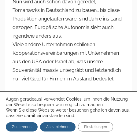
Nun wird auch schon davon geredet,
Tomahawks in Deutschland zu bauen… bis diese
Produktion angelaufen wäre, sind Jahre ins Land
gezogen. Europäische Autonomie sieht auch
irgendwie anders aus.
Viele andere Unternehmen schließen
Kooperationsvereinbarungen mit Unternehmen
aus den USA oder Israel ab, was unsere
Souveränität massiv untergräbt und letztendlich
nur viel Geld für Firmen im Ausland bedeutet.
Die ganzen Startups werden auch nicht lange
Augen geradeaus! verwendet Cookies, um Ihnen die Nutzung
niedrige Preise anbieten.
der Website so bequem wie möglich zu machen.
Wenn Sie diese Website weiter besuchen gehe ich davon aus,
Quantum Systems hat einen „Unternehmenswert“
dass Sie damit einverstanden sind.
von 7 Mrd. Euro erreicht.
Zustimmen
Alle ablehnen
Einstellungen
Die Investoren wollen irgendwann ihr Geld sehen.