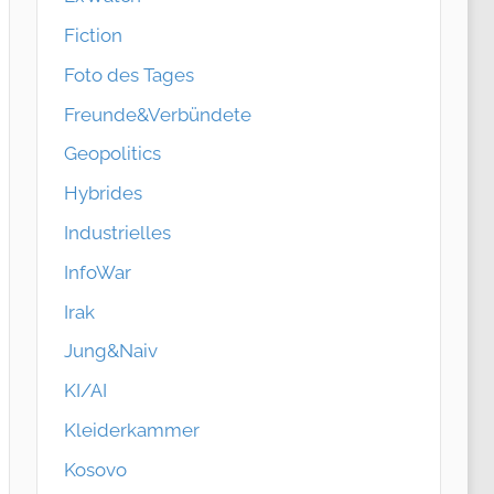
Fiction
Foto des Tages
Freunde&Verbündete
Geopolitics
Hybrides
Industrielles
InfoWar
Irak
Jung&Naiv
KI/AI
Kleiderkammer
Kosovo