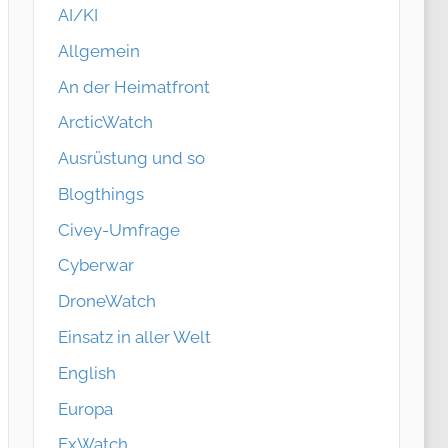
AI/KI
Allgemein
An der Heimatfront
ArcticWatch
Ausrüstung und so
Blogthings
Civey-Umfrage
Cyberwar
DroneWatch
Einsatz in aller Welt
English
Europa
ExWatch