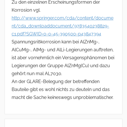
Zu den einzelnen Erscheinungsformen der
Korrosion vgl.
http://www.springer.com/cda/content/docume
nt/cda_downloaddocument/9783540238829-
c1.pdf?SGWID=0-0-45-390500-p43847394
Spannungsrißkorrosion kann bei AlZnMg-,
AlCuMg-, AlMg- und AlLi-Legierungen auftreten,
ist aber vornehmlich ein Versagensphänomen bei
Legierungen der Gruppe AlZnMg(Cu) und dazu
gehört nun mal AL7030.
An der GLARE-Belegung der betreffenden
Bauteile gibt es wohl nichts zu deuteln und das
macht die Sache keineswegs unproblematischer.