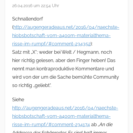
m
26.04.2016 um 22:54 Uhr
m
Schnallendorf
e
(
http://augengeradeaus.net/2016/04/naechste-
n
hiobsbotschaft-vom-a400m-materialthema-
t
risse-im-rumpf/#comment-234352
):
Satz mit „X“; weder bei Welt / Hegmann, noch
a
hier richtig gelesen, aber den Finger heben! Das
r
nennt man kontraproduktive Kommentare und
n
wird von der um die Sache bemühte Community
a
so richtig „geliebt“.
v
Siehe
i
http://augengeradeaus.net/2016/04/naechste-
hiobsbotschaft-vom-a400m-materialthema-
g
risse-im-rumpf/#comment-234174
ab
„An die
a
Addresse der Schönreder: Es sind halt immer