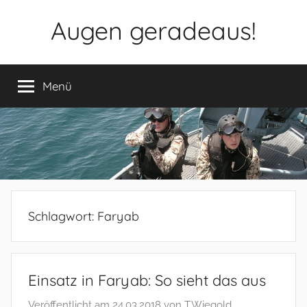
Zum
Augen geradeaus!
Inhalt
springen
Menü
Schlagwort:
Faryab
Einsatz in Faryab: So sieht das aus
Veröffentlicht am
24.03.2018
von
T.Wiegold