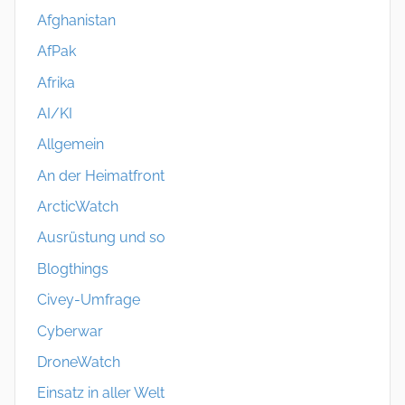
Afghanistan
AfPak
Afrika
AI/KI
Allgemein
An der Heimatfront
ArcticWatch
Ausrüstung und so
Blogthings
Civey-Umfrage
Cyberwar
DroneWatch
Einsatz in aller Welt