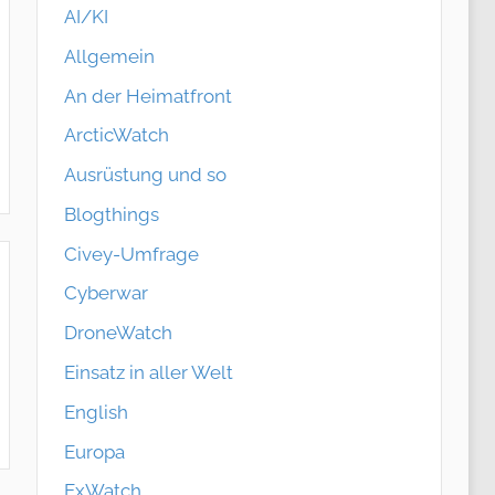
AI/KI
Allgemein
An der Heimatfront
ArcticWatch
Ausrüstung und so
Blogthings
Civey-Umfrage
Cyberwar
DroneWatch
Einsatz in aller Welt
English
Europa
ExWatch