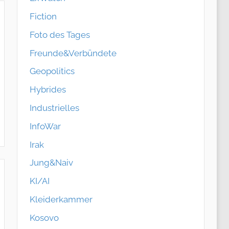
Fiction
Foto des Tages
Freunde&Verbündete
Geopolitics
Hybrides
Industrielles
InfoWar
Irak
Jung&Naiv
KI/AI
Kleiderkammer
Kosovo