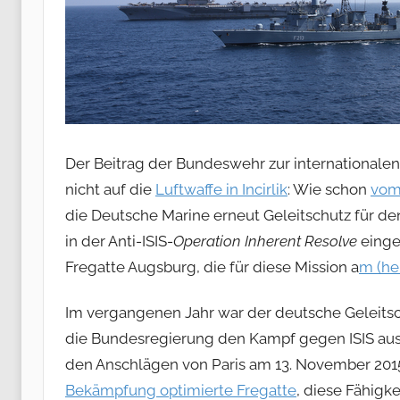
Der Beitrag der Bundeswehr zur internationalen 
nicht auf die
Luftwaffe in Incirlik
: Wie schon
vom
die Deutsche Marine erneut Geleitschutz für d
in der Anti-ISIS-
Operation Inherent Resolve
einges
Fregatte Augsburg, die für diese Mission a
m (he
Im vergangenen Jahr war der deutsche Geleitsc
die Bundesregierung den Kampf gegen ISIS ausw
den Anschlägen von Paris am 13. November 2015
Bekämpfung optimierte Fregatte
, diese Fähigk