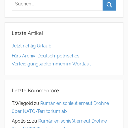
m
e
n
t
Letzte Artikel
a
Jetzt richtig Urlaub.
r
Fürs Archiv: Deutsch-polnisches
n
Verteidigungsabkommen im Wortlaut
a
v
Letzte Kommentare
i
T.Wiegold
zu
Rumänien schießt erneut Drohne
g
über NATO-Territorium ab
a
Apollo 11
zu
Rumänien schießt erneut Drohne
t