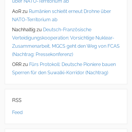
über NATO-Territorium ab
i
AoR
zu
Rumänien schießt erneut Drohne über
o
NATO-Territorium ab
n
Nachhaltig
zu
Deutsch-Französische
Verteidigungskooperation: Vorsichtige Nuklear-
Zusammenarbeit, MGCS geht den Weg von FCAS
(Nachtrag: Pressekonferenz)
ORR
zu
Fürs Protokoll: Deutsche Pioniere bauen
Sperren für den Suwalki-Korridor (Nachtrag)
RSS
Feed