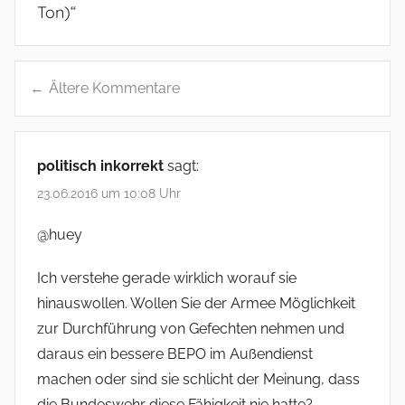
Ton)
“
Ältere Kommentare
K
o
politisch inkorrekt
sagt:
m
23.06.2016 um 10:08 Uhr
m
@huey
e
n
Ich verstehe gerade wirklich worauf sie
hinauswollen. Wollen Sie der Armee Möglichkeit
t
zur Durchführung von Gefechten nehmen und
a
daraus ein bessere BEPO im Außendienst
r
machen oder sind sie schlicht der Meinung, dass
die Bundeswehr diese Fähigkeit nie hatte?