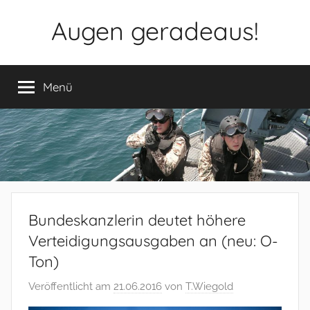
Zum
Augen geradeaus!
Inhalt
springen
Menü
Bundeskanzlerin deutet höhere
Verteidigungsausgaben an (neu: O-
Ton)
Veröffentlicht am
21.06.2016
von
T.Wiegold