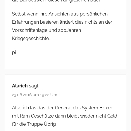
n
a
Selbst wenn ihre Ansichten aus persönlichen
v
Erfahrungen basieren ändert dies nichts an der
Vorschriftenlage und 200Jahren
i
Kriegsgeschichte.
g
a
pi
t
i
o
Alarich
sagt:
n
23.06.2016 um 19:22 Uhr
Also ich las das der General das System Boxer
mit Ram Geschütze dann bleibt wieder nicht Geld
für die Truppe Übrig