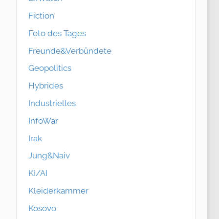
Fiction
Foto des Tages
Freunde&Verbündete
Geopolitics
Hybrides
Industrielles
InfoWar
Irak
Jung&Naiv
KI/AI
Kleiderkammer
Kosovo