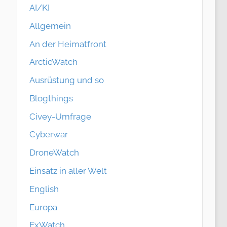
AI/KI
Allgemein
An der Heimatfront
ArcticWatch
Ausrüstung und so
Blogthings
Civey-Umfrage
Cyberwar
DroneWatch
Einsatz in aller Welt
English
Europa
ExWatch