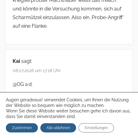
kriegserprobter Machthaber weiss das freilich
und könnte in die Versuchung kommen, sich auf
Scharmützel einzulassen. Also ein ‚Probe-Angriff‘
auf eine Flanke.
Kai
sagt:
08.07.2026 um 17:18 Uhr
@OG a.d.
von hartpunk:
Augen geradeaus! verwendet Cookies, um Ihnen die Nutzung
der Website so bequem wie möglich zu machen.
…
Wenn Sie diese Website weiter besuchen gehe ich davon aus,
Mehr Geld soll laut dem Haushaltsentwurf auch
dass Sie damit einverstanden sind.
in die Beschaffung des Transportflugzeugs
Zustimmen
Alle ablehnen
Einstellungen
Airbus A400M fließen. So sind hier