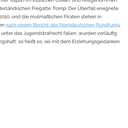
hter
Taipan
im Indischen Ozean, und festgenommen
derländischen Fregatte
Tromp
. Der Überfall ereignete
l 2010, und die mutmaßlichen Piraten stehen in
nen
nach einem Bericht des Norddeutschen Rundfunks
e unter das Jugendstrafrecht fallen, wurden vorläufig
ungshaft, so heißt es, sei mit dem Erziehungsgedanken