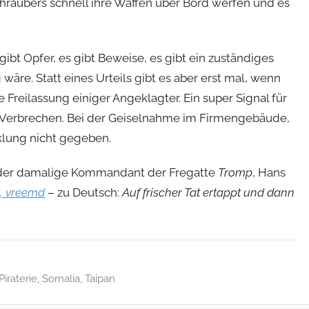
hraubers schnell ihre Waffen über Bord werfen und es
gibt Opfer, es gibt Beweise, es gibt ein zuständiges
g wäre. Statt eines Urteils gibt es aber erst mal, wenn
 Freilassung einiger Angeklagter. Ein super Signal für
en Verbrechen. Bei der Geiselnahme im Firmengebäude,
cklung nicht gegeben.
h der damalige Kommandant der Fregatte
Tromp
, Hans
t, vreemd
– zu Deutsch:
Auf frischer Tat ertappt und dann
Piraterie
,
Somalia
,
Taipan