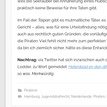
weil die Seeräuber bei Annäherung eines Hubsc
praktisch keine Beweise für ihre Taten gibt.
Im Fall der
Taipan
gibt es mutmaßliche Täter, es 
Gericht – alles, was für eine Urteilsfindung nöti
auch aus rechtlich guten Gründen, die vorläufige
die Piraten. Viel fehlt nicht mehr zum perfekt
da bin ich ziemlich sicher, hätte es diese Entwi
Nachtrag:
via Twitter hat sich inzwischen auc
Lodder, zu Wort gemeldet:
Heterdaad en dan di
so was. Merkwürdig.
Piraterie
Hamburg
,
Jugendstrafrecht
,
Niederlande
,
Piraten
,