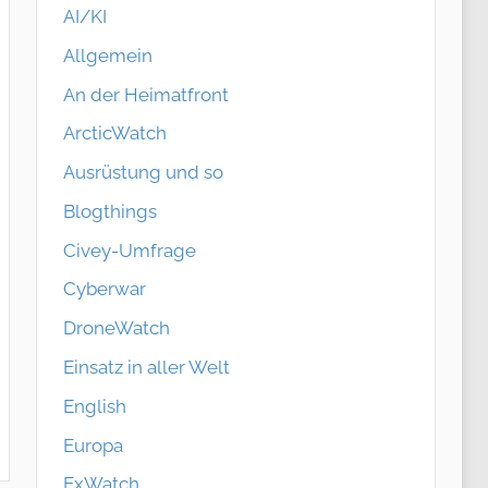
AI/KI
Allgemein
An der Heimatfront
ArcticWatch
Ausrüstung und so
Blogthings
Civey-Umfrage
Cyberwar
DroneWatch
Einsatz in aller Welt
English
Europa
ExWatch