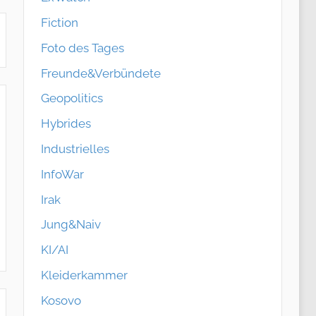
Fiction
Foto des Tages
Freunde&Verbündete
Geopolitics
Hybrides
Industrielles
InfoWar
Irak
Jung&Naiv
KI/AI
Kleiderkammer
Kosovo