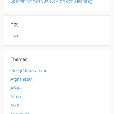
Sperren für den Suwalki-Korridor (Nachtrag)
RSS
Feed
Themen
(Kriegs)Journalismus
Afghanistan
AfPak
Afrika
AI/KI