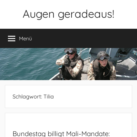
Zum
Augen geradeaus!
Inhalt
springen
Menü
Schlagwort:
Tilia
Bundestag billigt Mali-Mandate: