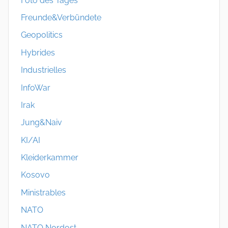
Foto des Tages
Freunde&Verbündete
Geopolitics
Hybrides
Industrielles
InfoWar
Irak
Jung&Naiv
KI/AI
Kleiderkammer
Kosovo
Ministrables
NATO
NATO Nordost