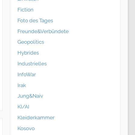
Fiction
Foto des Tages
Freunde&Verbündete
Geopolitics
Hybrides
Industrielles
InfoWar
Irak
Jung&Naiv
KI/AI
Kleiderkammer
Kosovo