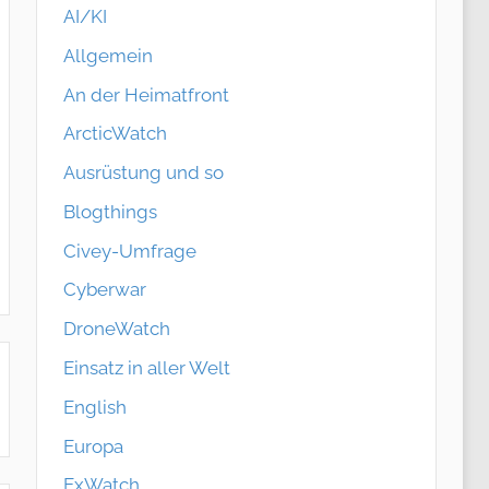
AI/KI
Allgemein
An der Heimatfront
ArcticWatch
Ausrüstung und so
Blogthings
Civey-Umfrage
Cyberwar
DroneWatch
Einsatz in aller Welt
English
Europa
ExWatch