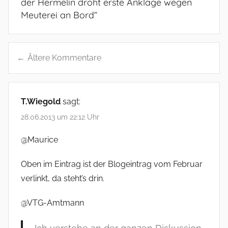
der Hermelin droht erste Anklage wegen
Meuterei an Bord
“
Ältere Kommentare
K
o
T.Wiegold
sagt:
m
28.06.2013 um 22:12 Uhr
m
@Maurice
e
n
Oben im Eintrag ist der Blogeintrag vom Februar
verlinkt, da steht’s drin.
t
a
@VTG-Amtmann
r