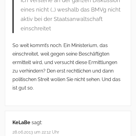
Ich verstehe an der ganzen Diskussion
n
eines nicht (…) weshalb das BMVg nicht
a
aktiv bei der Staatsanwaltschaft
v
einschreitet
i
So weit kommt’s noch. Ein Ministerium, das
g
einschreitet, weil gegen seine Beschäftigten
a
ermittelt wird, und versucht diese Ermittlungen
t
zu verhindern? Den erst rechtlichen und dann
politischen Streit wollen Sie nicht sehen. Und das
i
ist gut so.
o
n
KeLaBe
sagt:
28.06.2013 um 22:12 Uhr