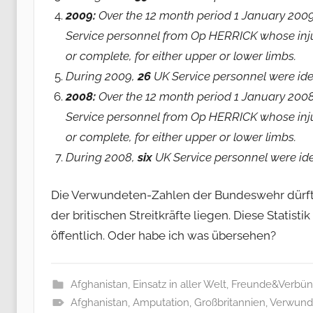
2009:
Over the 12 month period 1 January 200
Service personnel from Op HERRICK whose injur
or complete, for either upper or lower limbs.
During 2009,
26
UK Service personnel were iden
2008:
Over the 12 month period 1 January 200
Service personnel from Op HERRICK whose injur
or complete, for either upper or lower limbs.
During 2008,
six
UK Service personnel were iden
Die Verwundeten-Zahlen der Bundeswehr dürfte
der britischen Streitkräfte liegen. Diese Statist
öffentlich. Oder habe ich was übersehen?
Afghanistan
,
Einsatz in aller Welt
,
Freunde&Verbün
Afghanistan
,
Amputation
,
Großbritannien
,
Verwund