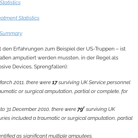
tatistics
atment Statistics
l Summary
 den Erfahrungen zum Beispiel der US-Truppen – ist
aßen amputiert werden mussten, in der Regel als
sive Devices, Sprengfallen):
 March 2011, there were
17
surviving UK Service personnel
matic or surgical amputation, partial or complete, for
r
0 to 31 December 2010, there were
79
surviving UK
ies included a traumatic or surgical amputation, partial
tified as significant multiple amputees.