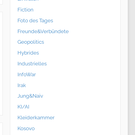
Fiction
Foto des Tages
Freunde&Verbündete
Geopolitics
Hybrides
Industrielles
InfoWar
Irak
Jung&Naiv
KI/AI
Kleiderkammer
Kosovo