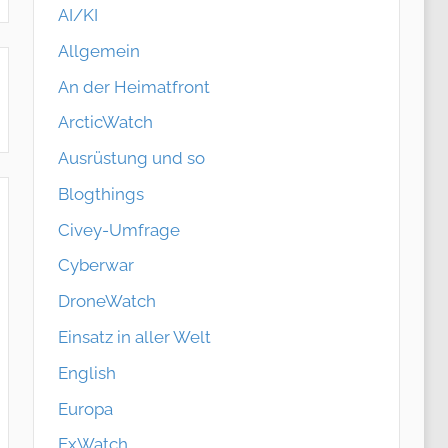
AI/KI
Allgemein
An der Heimatfront
ArcticWatch
Ausrüstung und so
Blogthings
Civey-Umfrage
Cyberwar
DroneWatch
Einsatz in aller Welt
English
Europa
ExWatch