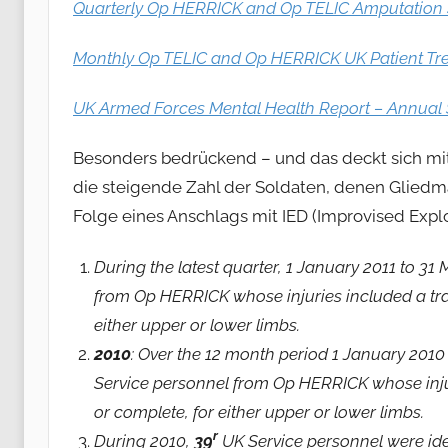
Quarterly Op HERRICK and Op TELIC Amputation S
Monthly Op TELIC and Op HERRICK UK Patient Tre
UK Armed Forces Mental Health Report – Annua
Besonders bedrückend – und das deckt sich mit
die steigende Zahl der Soldaten, denen Gliedm
Folge eines Anschlags mit IED (Improvised Explo
During the latest quarter, 1 January 2011 to 31
from Op HERRICK whose injuries included a trau
either upper or lower limbs.
2010
: Over the 12 month period 1 January 201
Service personnel from Op HERRICK whose injur
or complete, for either upper or lower limbs.
r
During 2010,
39
UK Service personnel were iden