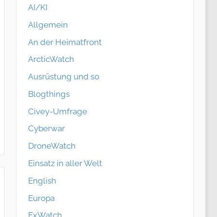
AI/KI
Allgemein
An der Heimatfront
ArcticWatch
Ausrüstung und so
Blogthings
Civey-Umfrage
Cyberwar
DroneWatch
Einsatz in aller Welt
English
Europa
ExWatch