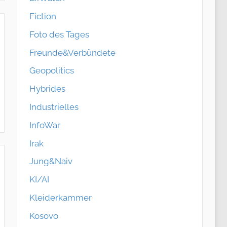
Fiction
Foto des Tages
Freunde&Verbündete
Geopolitics
Hybrides
Industrielles
InfoWar
Irak
Jung&Naiv
KI/AI
Kleiderkammer
Kosovo