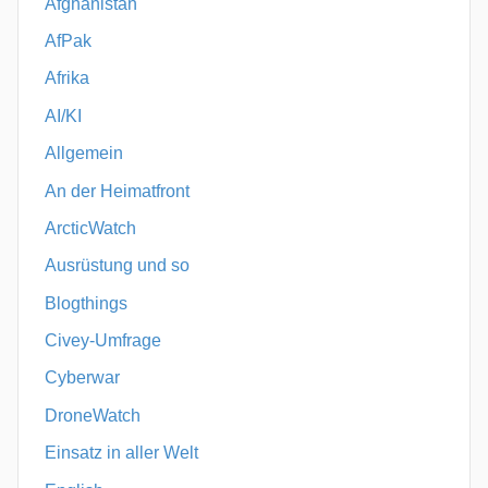
Afghanistan
AfPak
Afrika
AI/KI
Allgemein
An der Heimatfront
ArcticWatch
Ausrüstung und so
Blogthings
Civey-Umfrage
Cyberwar
DroneWatch
Einsatz in aller Welt