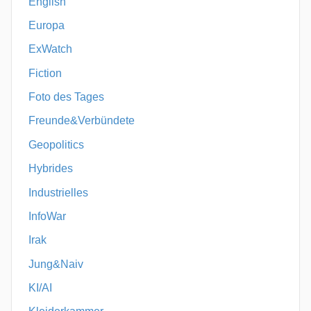
English
Europa
ExWatch
Fiction
Foto des Tages
Freunde&Verbündete
Geopolitics
Hybrides
Industrielles
InfoWar
Irak
Jung&Naiv
KI/AI