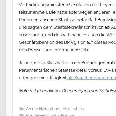
Verteidigungsministerin Ursula von der Leyen
teilzunehmen. Die hatte aber wegen anderer Ter
Parlamentarischen Staatssekretär Ralf Brauksie
und sagten dem Staatssekretär schriftlich ab. 
ausgeladen, und deshalb habe es auch die We
Geschäftsbereich des BMVg sich auf dieses Pod
den Presse- und Informationsstab.
Ja nee, is klar. Was hätte so ein
Brigadegeneral
G
Parlamentarischen Staatssekretär voraus. Etwa s
oder gar seine Tätigkeit
als Sprecher der intern
(Foto mit freundlicher Genehmigung von Katholis
An der Heimatfront
,
Ministrables
Bundeswehr
,
Katholikentag