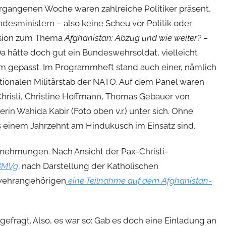
rgangenen Woche waren zahlreiche Politiker präsent,
esministern – also keine Scheu vor Politik oder
ussion zum Thema
Afghanistan: Abzug und wie weiter? –
a hätte doch gut ein Bundeswehrsoldat, vielleicht
um gepasst. Im Programmheft stand auch einer, nämlich
nationalen Militärstab der NATO. Auf dem Panel waren
Christi, Christine Hoffmann, Thomas Gebauer von
rin Wahida Kabir (Foto oben v.r.) unter sich. Ohne
als einem Jahrzehnt am Hindukusch im Einsatz sind.
rnehmungen. Nach Ansicht der Pax-Christi-
 BMVg
; nach Darstellung der Katholischen
swehrangehörigen
eine Teilnahme auf dem Afghanistan-
gefragt. Also, es war so: Gab es doch eine Einladung an