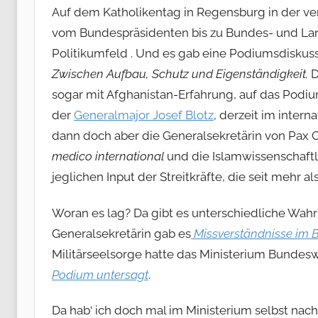
Auf dem Katholikentag in Regensburg in der ve
vom Bundespräsidenten bis zu Bundes- und Land
Politikumfeld . Und es gab eine Podiumsdisk
Zwischen Aufbau, Schutz und Eigenständigkeit.
D
sogar mit Afghanistan-Erfahrung, auf das Podi
der
Generalmajor Josef Blotz
, derzeit im inter
dann doch aber die Generalsekretärin von Pax 
medico international
und die Islamwissenschaftle
jeglichen Input der Streitkräfte, die seit mehr 
Woran es lag?
Da gibt es unterschiedliche Wah
Generalsekretärin gab es
Missverständnisse im
Militärseelsorge hatte das Ministerium Bunde
Podium untersagt
.
Da hab‘ ich doch mal im Ministerium selbst nach