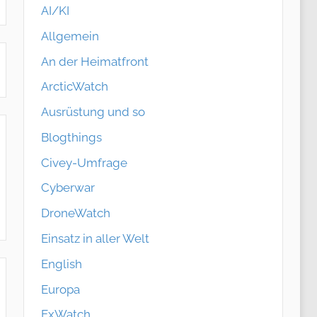
AI/KI
Allgemein
An der Heimatfront
ArcticWatch
Ausrüstung und so
Blogthings
Civey-Umfrage
Cyberwar
DroneWatch
Einsatz in aller Welt
English
Europa
ExWatch