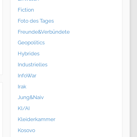
Fiction
Foto des Tages
Freunde&Verbündete
Geopolitics
Hybrides
Industrielles
InfoWar
Irak
Jung&Naiv
KI/AI
Kleiderkammer
Kosovo