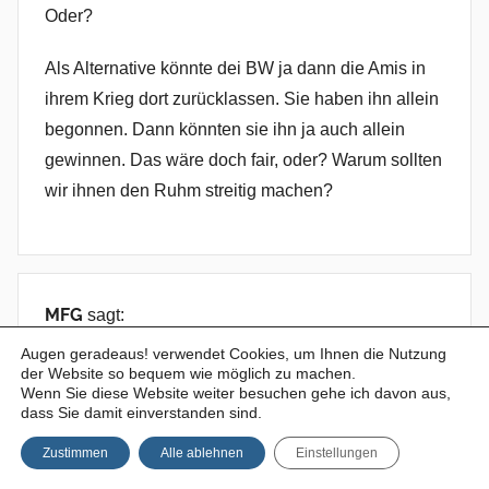
Oder?
Als Alternative könnte dei BW ja dann die Amis in
ihrem Krieg dort zurücklassen. Sie haben ihn allein
begonnen. Dann könnten sie ihn ja auch allein
gewinnen. Das wäre doch fair, oder? Warum sollten
wir ihnen den Ruhm streitig machen?
MFG
sagt:
30.03.2011 um 18:36 Uhr
Augen geradeaus! verwendet Cookies, um Ihnen die Nutzung
der Website so bequem wie möglich zu machen.
Wenn Sie diese Website weiter besuchen gehe ich davon aus,
Soso, laut dem älteren Artikel kann ich also einfach
dass Sie damit einverstanden sind.
Löcher zukleben. So einfach ist es aber nicht, Herr
Zustimmen
Alle ablehnen
Einstellungen
Dr. Bertling: Bei den guten alten Alu-