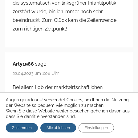
die systematisch von linksgrüner Infantilpolitik
zerstört wurde, bin ich immer noch sehr
beeindruckt. Zum Glück kam die Zeitenwende
zum richtigen Zeitpunkt!
Arty1986
sagt:
22.04.2023 um 1:08 Uhr
Bei allem Lob der marktwirtschaftlichen
Konkurrenz – und ich bin wahrlich ein abslouter
Augen geradeaus! verwendet Cookies, um Ihnen die Nutzung
„Verneiner“ von purer „Staatswirtschaft“ – ist es
der Website so bequem wie möglich zu machen.
Wenn Sie diese Website weiter besuchen gehe ich davon aus,
aber sehr notwendig, diese „Konkurrenz“ nicht bis
dass Sie damit einverstanden sind.
zum „Aufreiben“ des einen oder anderen zu
Zustimmen
Alle ablehnen
Einstellungen
treiben, sondern ggf auch ´mal als „Bestell- und