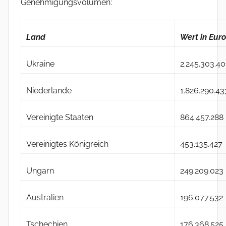
Genehmigungsvolumen:
Land
Wert in Euro
Ukraine
2.245.303.40
Niederlande
1.826.290.43
Vereinigte Staaten
864.457.288
Vereinigtes Königreich
453.135.427
Ungarn
249.209.023
Australien
196.077.532
Tschechien
176.368.525