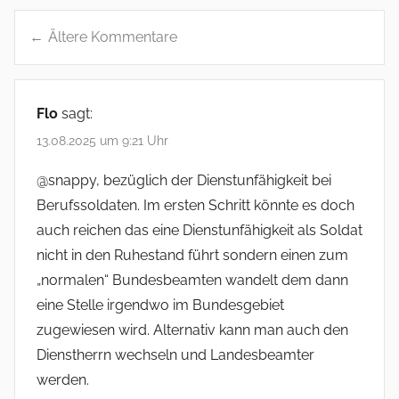
Ältere Kommentare
K
o
Flo
sagt:
m
13.08.2025 um 9:21 Uhr
m
@snappy, bezüglich der Dienstunfähigkeit bei
e
Berufssoldaten. Im ersten Schritt könnte es doch
n
auch reichen das eine Dienstunfähigkeit als Soldat
t
nicht in den Ruhestand führt sondern einen zum
„normalen“ Bundesbeamten wandelt dem dann
a
eine Stelle irgendwo im Bundesgebiet
r
zugewiesen wird. Alternativ kann man auch den
n
Dienstherrn wechseln und Landesbeamter
a
werden.