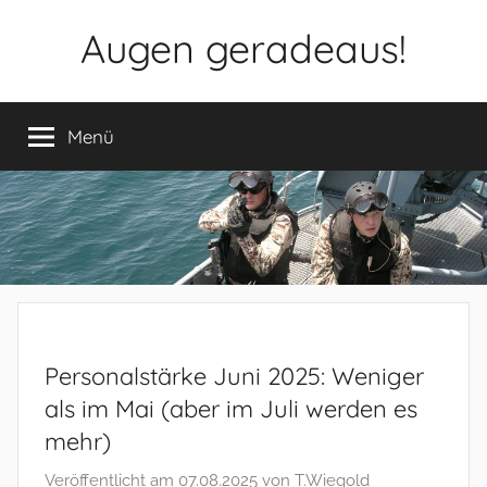
Zum
Augen geradeaus!
Inhalt
springen
Menü
Personalstärke Juni 2025: Weniger
als im Mai (aber im Juli werden es
mehr)
Veröffentlicht am
07.08.2025
von
T.Wiegold