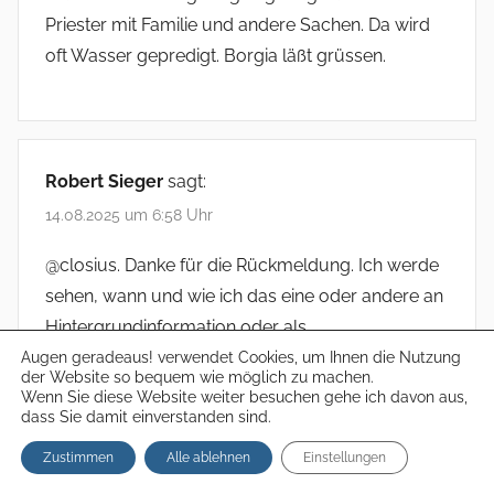
Priester mit Familie und andere Sachen. Da wird
oft Wasser gepredigt. Borgia läßt grüssen.
Robert Sieger
sagt:
14.08.2025 um 6:58 Uhr
@closius. Danke für die Rückmeldung. Ich werde
sehen, wann und wie ich das eine oder andere an
Hintergrundinformation oder als
Frage/Diskussionpunkt beisteuern kann.
Augen geradeaus! verwendet Cookies, um Ihnen die Nutzung
der Website so bequem wie möglich zu machen.
Wenn Sie diese Website weiter besuchen gehe ich davon aus,
@ all. Und natürlich habe ich nicht nur in der
dass Sie damit einverstanden sind.
Funktion, sondern auch in über 42 Jahren an
Zustimmen
Alle ablehnen
Einstellungen
unterschiedlichen Stellen in der Bundeswehr, eine