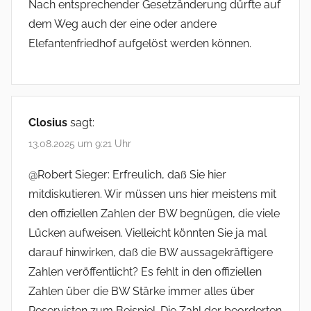
Nach entsprechender Gesetzänderung dürfte auf
v
dem Weg auch der eine oder andere
i
Elefantenfriedhof aufgelöst werden können.
g
a
t
Closius
sagt:
i
13.08.2025 um 9:21 Uhr
o
@Robert Sieger: Erfreulich, daß Sie hier
n
mitdiskutieren. Wir müssen uns hier meistens mit
den offiziellen Zahlen der BW begnügen, die viele
Lücken aufweisen. Vielleicht könnten Sie ja mal
darauf hinwirken, daß die BW aussagekräftigere
Zahlen veröffentlicht? Es fehlt in den offiziellen
Zahlen über die BW Stärke immer alles über
Reservisten zum Beispiel. Die Zahl der beorderten