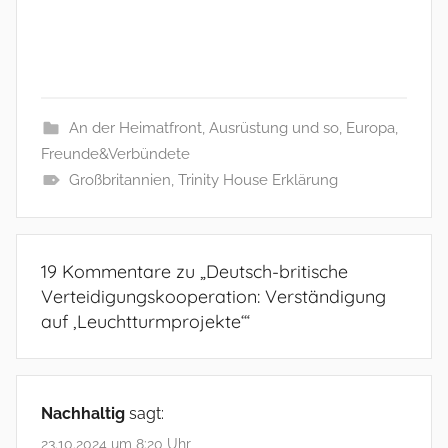
An der Heimatfront
,
Ausrüstung und so
,
Europa
,
Freunde&Verbündete
Großbritannien
,
Trinity House Erklärung
19 Kommentare zu „
Deutsch-britische
Verteidigungskooperation: Verständigung
auf ‚Leuchtturmprojekte‘
“
Nachhaltig
sagt:
23.10.2024 um 8:20 Uhr