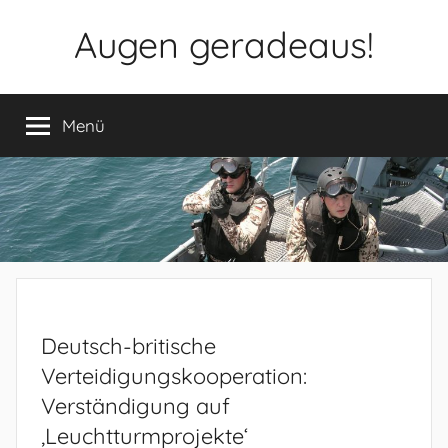
Zum
Augen geradeaus!
Inhalt
springen
Menü
Deutsch-britische
Verteidigungskooperation:
Verständigung auf
‚Leuchtturmprojekte‘