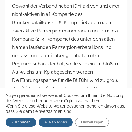
Obwohl der Verband neben fünf aktiven und einer
nicht-aktiven [n.a.] Kompanie des
Brückenbataillons (1.-6. Kompanie) auch noch
zwei aktive Panzerpionierkompanien und eine n.a.
Kompanie (2.-4. Kompanie) des unter dem alten
Namen laufenden Panzerpionierbataillons 130
umfasst und damit über 9 Einheiten eher
Regimentscharakter hat, sollte von einem bloßen
Aufwuchs um Kp abgesehen werden.
Die Führungsspanne für die BtlFühr wird zu groß,
damit ist die taktische Führbarkeit des Verbandes
Augen geradeaus! verwendet Cookies, um Ihnen die Nutzung
beeinträchtigt, und, die Flexibilität des
der Website so bequem wie möglich zu machen.
Truppenführers eines Korps wird nicht erhöht. Es
Wenn Sie diese Website weiter besuchen gehe ich davon aus,
dass Sie damit einverstanden sind.
muss also ein zweites Btl aufgestellt werden.
Dies wird signifikant deutlich an den drei
Zustimmen
Alle ablehnen
Einstellungen
Schwimmschnellbrückenkompanien – zwei