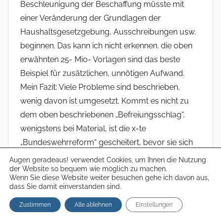
Beschleunigung der Beschaffung müsste mit
einer Veränderung der Grundlagen der
Haushaltsgesetzgebung, Ausschreibungen usw.
beginnen. Das kann ich nicht erkennen. die oben
erwähnten 25- Mio- Vorlagen sind das beste
Beispiel für zusätzlichen, unnötigen Aufwand.
Mein Fazit: Viele Probleme sind beschrieben,
wenig davon ist umgesetzt. Kommt es nicht zu
dem oben beschriebenen „Befreiungsschlag“,
wenigstens bei Material, ist die x-te
„Bundeswehrreform“ gescheitert, bevor sie sich
auswirken konnte und der in der Truppe sehr
Augen geradeaus! verwendet Cookies, um Ihnen die Nutzung
der Website so bequem wie möglich zu machen.
angesehene Minister ist nachhaltig beschädigt.
Wenn Sie diese Website weiter besuchen gehe ich davon aus,
Die Regierung muss sich dann fragen lassen, ob
dass Sie damit einverstanden sind.
ihre Prioritäten richtig gesetzt sind,
Zustimmen
Alle ablehnen
Einstellungen
„Kriegstüchtigkeit“, so wie zum Beispiel von