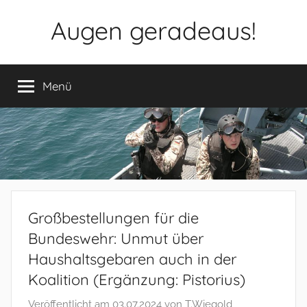
Zum
Augen geradeaus!
Inhalt
springen
Menü
Großbestellungen für die
Bundeswehr: Unmut über
Haushaltsgebaren auch in der
Koalition (Ergänzung: Pistorius)
Veröffentlicht am
03.07.2024
von
T.Wiegold